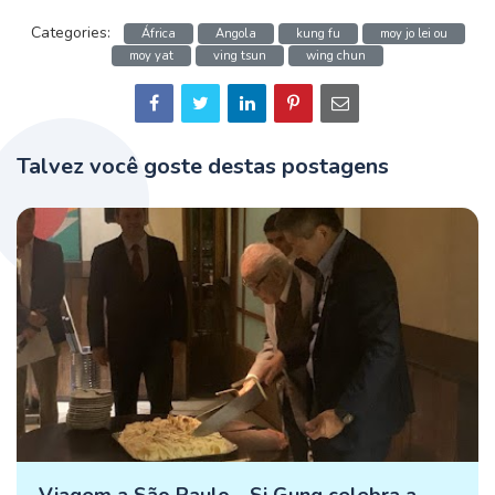
Categories:
África
Angola
kung fu
moy jo lei ou
moy yat
ving tsun
wing chun
Talvez você goste destas postagens
Viagem a São Paulo - Si Gung celebra a