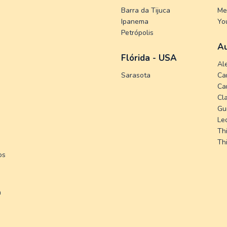
Barra da Tijuca
Me
Ipanema
Yo
Petrópolis
A
Flórida - USA
Al
Sarasota
Ca
Ca
Cl
Gu
Le
Thi
Th
os
a