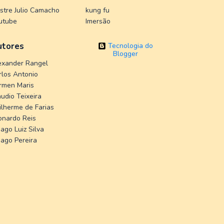
stre Julio Camacho
kung fu
utube
Imersão
utores
Tecnologia do
Blogger
exander Rangel
rlos Antonio
rmen Maris
audio Teixeira
ilherme de Farias
onardo Reis
ago Luiz Silva
iago Pereira