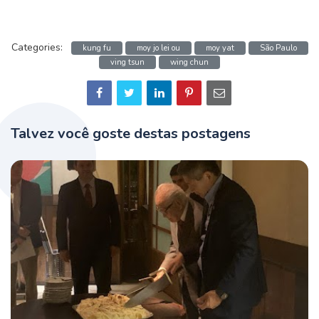
Categories:
kung fu
moy jo lei ou
moy yat
São Paulo
ving tsun
wing chun
Talvez você goste destas postagens