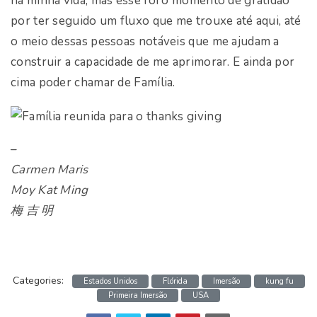
na minha vida, mas esse foi o momento de gratidão
por ter seguido um fluxo que me trouxe até aqui, até
o meio dessas pessoas notáveis que me ajudam a
construir a capacidade de me aprimorar. E ainda por
cima poder chamar de Família.
–
Carmen Maris
Moy Kat Ming
梅 吉 明
Categories:
Estados Unidos
Flórida
Imersão
kung fu
Primeira Imersão
USA