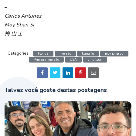
–
Carlos Antunes
Moy Shan Si
梅 山 士
Categories:
Flórida
Imersão
kung fu
moy jo lei ou
Primeira Imersão
USA
ving tsun
Talvez você goste destas postagens