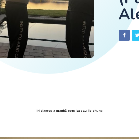
Al
Iniciamos a manhã com
lat sau jic chung