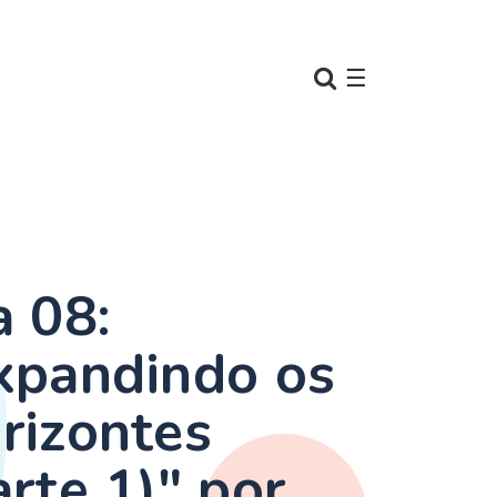
☰
a 08:
xpandindo os
rizontes
arte 1)" por