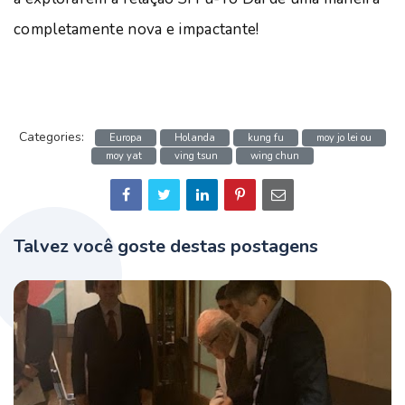
completamente nova e impactante!
Categories:
Europa
Holanda
kung fu
moy jo lei ou
moy yat
ving tsun
wing chun
Talvez você goste destas postagens