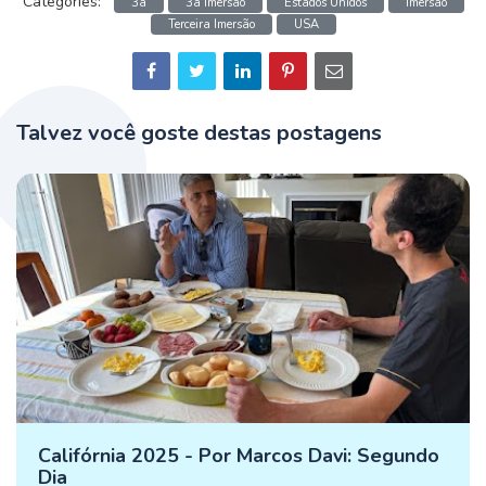
Categories:
3a
3a Imersão
Estados Unidos
Imersão
Terceira Imersão
USA
Talvez você goste destas postagens
Califórnia 2025 - Por Marcos Davi: Segundo
Dia