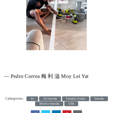
— Pedro Correa 梅 利 溢 Moy Lei Yat
Categories:
3a
3a Imersão
Estados Unidos
Imersão
Terceira Imersão
USA