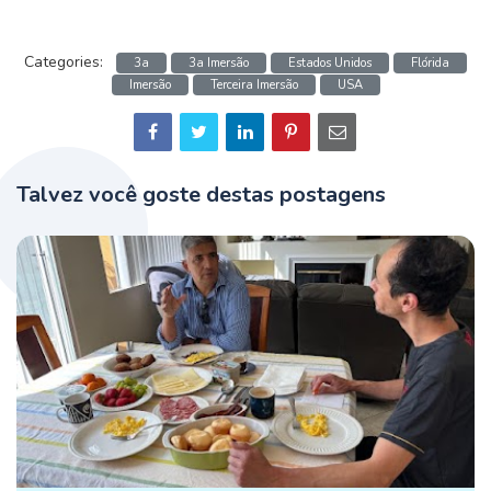
Categories:
3a
3a Imersão
Estados Unidos
Flórida
Imersão
Terceira Imersão
USA
Talvez você goste destas postagens