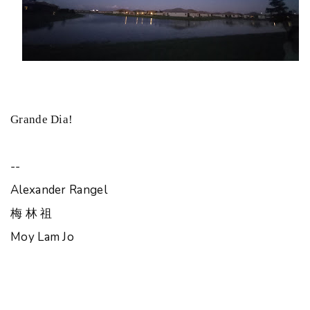
Grande Dia!
--
Alexander Rangel
梅 林 祖
Moy Lam Jo